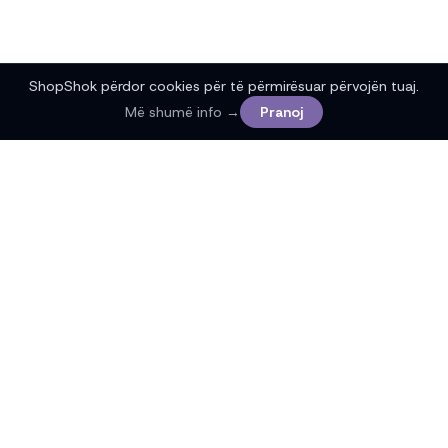
ShopShok përdor cookies për të përmirësuar përvojën tuaj.
Më shumë info →
Pranoj