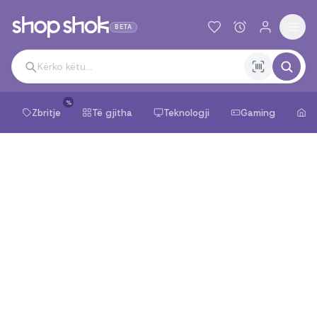
BETA
%
Zbritje
Të gjitha
Teknologji
Gaming
Sh