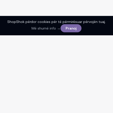
ShopShok përdor cookies për të përmirësuar përvojën tuaj.
Më shumë info →
Pranoj