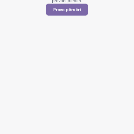
provoni përsëri.
Provo përsëri