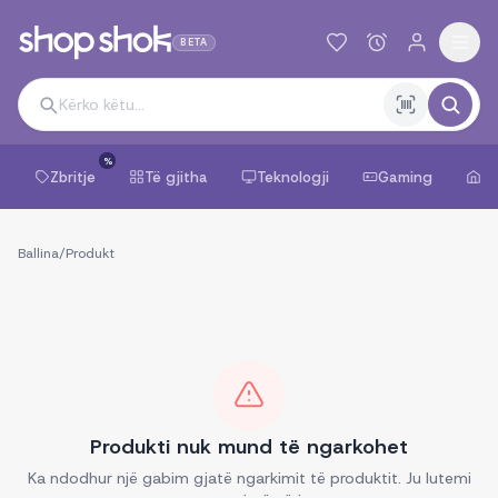
BETA
%
Zbritje
Të gjitha
Teknologji
Gaming
Sh
Ballina
/
Produkt
Produkti nuk mund të ngarkohet
Ka ndodhur një gabim gjatë ngarkimit të produktit. Ju lutemi