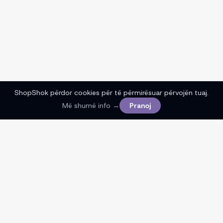
ShopShok përdor cookies për të përmirësuar përvojën tuaj.
Filtrat
Më shumë info →
Pranoj