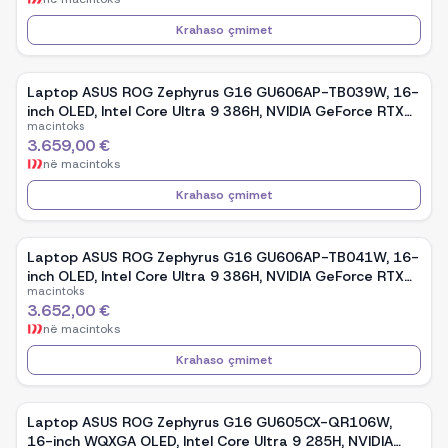
Krahaso çmimet
Laptop ASUS ROG Zephyrus G16 GU606AP-TB039W, 16-
inch OLED, Intel Core Ultra 9 386H, NVIDIA GeForce RTX
macintoks
5070, 32GB RAM, 1TB SSD, Windows 11 - White
3.659,00 €
në
macintoks
Krahaso çmimet
Laptop ASUS ROG Zephyrus G16 GU606AP-TB041W, 16-
inch OLED, Intel Core Ultra 9 386H, NVIDIA GeForce RTX
macintoks
5070, 32GB RAM, 1TB SSD, Windows 11 - Black
3.652,00 €
në
macintoks
Krahaso çmimet
Laptop ASUS ROG Zephyrus G16 GU605CX-QR106W,
16-inch WQXGA OLED, Intel Core Ultra 9 285H, NVIDIA