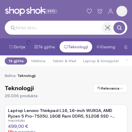
BETA
%
Zbritje
Të gjitha
Teknologji
Gaming
S
Të gjitha
Telefona
Tablet & iPad
Laptop & Kompjuter
TV
Ballina
/
Teknologji
Teknologji
Relevanca
26.036
produkte
Laptop Lenovo Thinkpad L16, 16-inch WUXGA, AMD
Ryzen 5 Pro-7535U, 16GB Ram DDR5, 512GB SSD -
macintoks
Black
499,00 €
në
macintoks