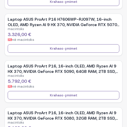
Krahaso çmimet
Laptop ASUS ProArt P16 H7606WP-RJ097W, 16-inch
OLED, AMD Ryzen AI 9 HX 370, NVIDIA GeForce RTX 5070,
macintoks
32GB RAM, 1TB SSD, Windows 11 - Black
3.326,00 €
në
macintoks
Krahaso çmimet
Laptop ASUS ProArt P16, 16-inch OLED, AMD Ryzen AI 9
HX 370, NVIDIA GeForce RTX 5090, 64GB RAM, 2TB SSD,
macintoks
Windows 11 Pro - Black
5.792,00 €
në
macintoks
Krahaso çmimet
Laptop ASUS ProArt P16, 16-inch OLED, AMD Ryzen AI 9
HX 370, NVIDIA GeForce RTX 5080, 32GB RAM, 2TB SSD,
macintoks
Windows 11 Pro - Black