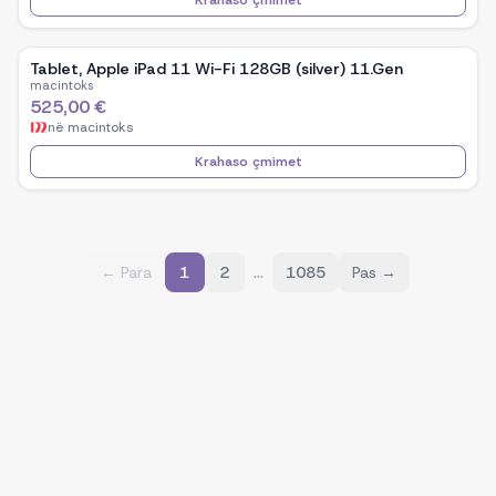
Krahaso çmimet
Tablet, Apple iPad 11 Wi-Fi 128GB (silver) 11.Gen
macintoks
525,00 €
në
macintoks
Krahaso çmimet
…
← Para
1
2
1085
Pas →