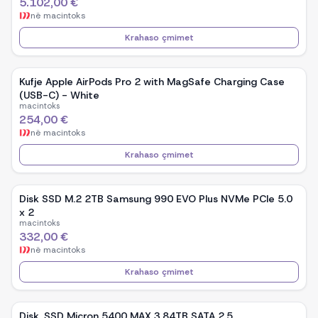
5.102,00 €
në
macintoks
Krahaso çmimet
Kufje Apple AirPods Pro 2 with MagSafe Charging Case
(USB-C) - White
macintoks
254,00 €
në
macintoks
Krahaso çmimet
Disk SSD M.2 2TB Samsung 990 EVO Plus NVMe PCIe 5.0
x 2
macintoks
332,00 €
në
macintoks
Krahaso çmimet
Disk, SSD Micron 5400 MAX 3.84TB SATA 2.5