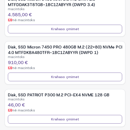
MTFDDAK3T8TGB-1BC1ZABYYR (DWPD 3.4)
macintoks
4.585,00 €
në
macintoks
Krahaso çmimet
Disk, SSD Micron 7450 PRO 480GB M.2 (22x80) NVMe PCI
4.0 MTFDKBA480TFR-1BC1ZABYYR (DWPD 1)
macintoks
910,00 €
në
macintoks
Krahaso çmimet
Disk, SSD PATRIOT P300 M.2 PCI-EX4 NVME 128 GB
macintoks
46,00 €
në
macintoks
Krahaso çmimet