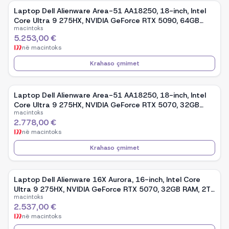
Laptop Dell Alienware Area-51 AA18250, 18-inch, Intel
Core Ultra 9 275HX, NVIDIA GeForce RTX 5090, 64GB
macintoks
RAM, 2TB SSD, Windows 11 - Gray
5.253,00 €
në
macintoks
Krahaso çmimet
Laptop Dell Alienware Area-51 AA18250, 18-inch, Intel
Core Ultra 9 275HX, NVIDIA GeForce RTX 5070, 32GB
macintoks
RAM, 1TB SSD, Windows 11 - Gray
2.778,00 €
në
macintoks
Krahaso çmimet
Laptop Dell Alienware 16X Aurora, 16-inch, Intel Core
Ultra 9 275HX, NVIDIA GeForce RTX 5070, 32GB RAM, 2TB
macintoks
SSD, Windows 11 - Blue
2.537,00 €
në
macintoks