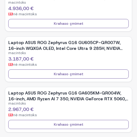
macintoks
GeForce RTX 5090, 32GB RAM, 2TB SSD, Windows 11 -
4.936,00 €
Black
në
macintoks
Krahaso çmimet
Laptop ASUS ROG Zephyrus G16 GU605CP-QR007W,
16-inch WQXGA OLED, Intel Core Ultra 9 285H, NVIDIA
macintoks
GeForce RTX 5070, 32GB RAM, 1TB SSD, Windows 11 -
3.187,00 €
Black
në
macintoks
Krahaso çmimet
Laptop ASUS ROG Zephyrus G16 GA605KM-QR004W,
16-inch, AMD Ryzen AI 7 350, NVIDIA GeForce RTX 5060,
macintoks
32GB RAM, 1TB SSD, Windows 11 - White
2.967,00 €
në
macintoks
Krahaso çmimet