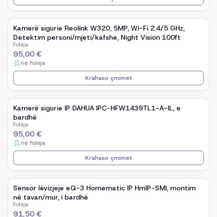
Kamerë sigurie Reolink W320, 5MP, Wi-Fi 2.4/5 GHz,
Detektim personi/mjeti/kafshe, Night Vision 100ft
Foleja
95,00 €
në
Foleja
Krahaso çmimet
Kamerë sigurie IP DAHUA IPC-HFW1439TL1-A-IL, e
bardhë
Foleja
95,00 €
në
Foleja
Krahaso çmimet
Sensor lëvizjeje eQ-3 Homematic IP HmIP-SMI, montim
në tavan/mur, i bardhë
Foleja
91,50 €