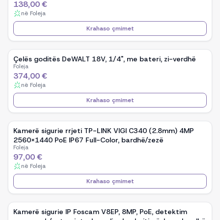
138,00 €
në
Foleja
Krahaso çmimet
Çelës goditës DeWALT 18V, 1/4", me bateri, zi-verdhë
Foleja
374,00 €
në
Foleja
Krahaso çmimet
Kamerë sigurie rrjeti TP-LINK VIGI C340 (2.8mm) 4MP
2560×1440 PoE IP67 Full-Color, bardhë/zezë
Foleja
97,00 €
në
Foleja
Krahaso çmimet
Kamerë sigurie IP Foscam V8EP, 8MP, PoE, detektim