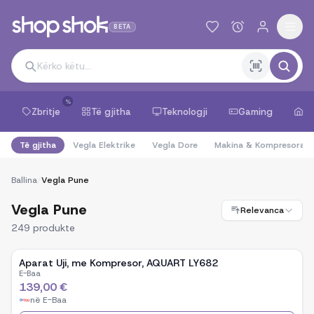
BETA
%
Zbritje
Të gjitha
Teknologji
Gaming
Sh
Të gjitha
Vegla Elektrike
Vegla Dore
Makina & Kompresora
Ballina
/
Vegla Pune
Vegla Pune
Relevanca
249
produkte
Aparat Uji, me Kompresor, AQUART LY682
E-Baa
139,00 €
në
E-Baa