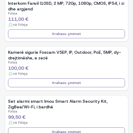
Interkom Fanvil I10SD, 2 MP, 720p, 1080p, CMOS, IP54, i zi
dhe argjend
Foleja
111,00 €
në
Foleja
Krahaso çmimet
Kamerë sigurie Foscam V5EP, IP, Outdoor, PoE, 5MP, dy-
drejtimëshe, e zezë
Foleja
100,00 €
në
Foleja
Krahaso çmimet
Set alarmi smart Imou Smart Alarm Security Kit,
ZigBee/Wi-Fi, i bardhë
Foleja
99,50 €
në
Foleja
Krahaso çmimet