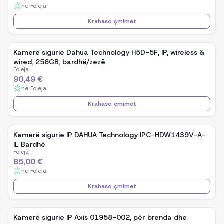
në
Foleja
Krahaso çmimet
Kamerë sigurie Dahua Technology H5D-5F, IP, wireless &
wired, 256GB, bardhë/zezë
Foleja
90,49 €
në
Foleja
Krahaso çmimet
Kamerë sigurie IP DAHUA Technology IPC-HDW1439V-A-
IL Bardhë
Foleja
85,00 €
në
Foleja
Krahaso çmimet
Kamerë sigurie IP Axis 01958-002, për brenda dhe