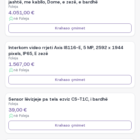
jashtë, me kabllo, Dome, e zezë, e bardhë
Foleja
4.051,00 €
në
Foleja
Krahaso çmimet
Interkom video rrjeti Axis I8116-E, 5 MP, 2592 x 1944
pixels, IP65, E zezë
Foleja
1.567,00 €
në
Foleja
Krahaso çmimet
Sensor lëvizjeje pa tela ezviz CS-T1C, i bardhë
Foleja
39,00 €
në
Foleja
Krahaso çmimet