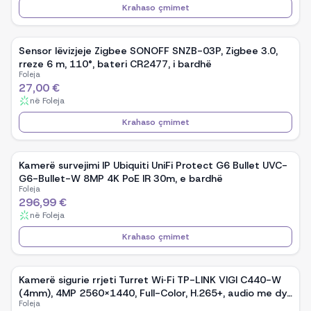
Krahaso çmimet
Sensor lëvizjeje Zigbee SONOFF SNZB-03P, Zigbee 3.0,
rreze 6 m, 110°, bateri CR2477, i bardhë
Foleja
27,00 €
në
Foleja
Krahaso çmimet
Kamerë survejimi IP Ubiquiti UniFi Protect G6 Bullet UVC-
G6-Bullet-W 8MP 4K PoE IR 30m, e bardhë
Foleja
296,99 €
në
Foleja
Krahaso çmimet
Kamerë sigurie rrjeti Turret Wi‑Fi TP-LINK VIGI C440-W
(4mm), 4MP 2560×1440, Full-Color, H.265+, audio me dy
Foleja
drejtime, MicroSD deri 512GB, e bardhë