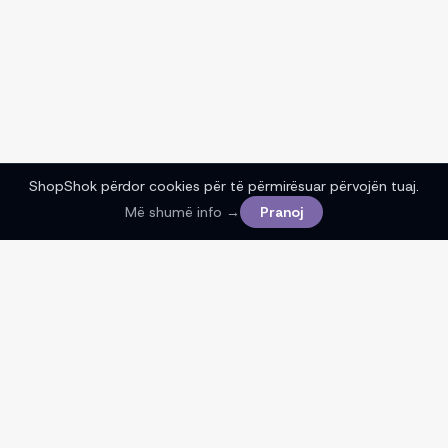
ShopShok përdor cookies për të përmirësuar përvojën tuaj.
Filtrat
Më shumë info →
Pranoj