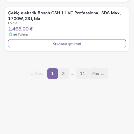
Çekiç elektrik Bosch GSH 11 VC Professional, SDS Max,
1700W, 23J, blu
Foleja
1.463,00 €
në
Foleja
Krahaso çmimet
…
← Para
1
2
11
Pas →