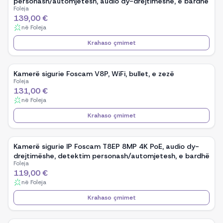
personash/automjetesh, audio dy-drejtimëshe, e bardhë
Foleja
139,00 €
në
Foleja
Krahaso çmimet
Kamerë sigurie Foscam V8P, WiFi, bullet, e zezë
Foleja
131,00 €
në
Foleja
Krahaso çmimet
Kamerë sigurie IP Foscam T8EP 8MP 4K PoE, audio dy-
drejtimëshe, detektim personash/automjetesh, e bardhë
Foleja
119,00 €
në
Foleja
Krahaso çmimet