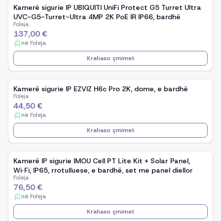
Kamerë sigurie IP UBIQUITI UniFi Protect G5 Turret Ultra
UVC-G5-Turret-Ultra 4MP 2K PoE IR IP66, bardhë
Foleja
137,00 €
në
Foleja
Krahaso çmimet
Kamerë sigurie IP EZVIZ H6c Pro 2K, dome, e bardhë
Foleja
44,50 €
në
Foleja
Krahaso çmimet
Kamerë IP sigurie IMOU Cell PT Lite Kit + Solar Panel,
Wi‑Fi, IP65, rrotulluese, e bardhë, set me panel diellor
Foleja
76,50 €
në
Foleja
Krahaso çmimet