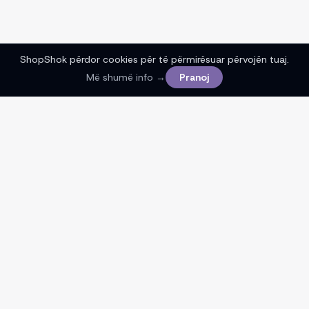
ShopShok përdor cookies për të përmirësuar përvojën tuaj.
Më shumë info →
Pranoj