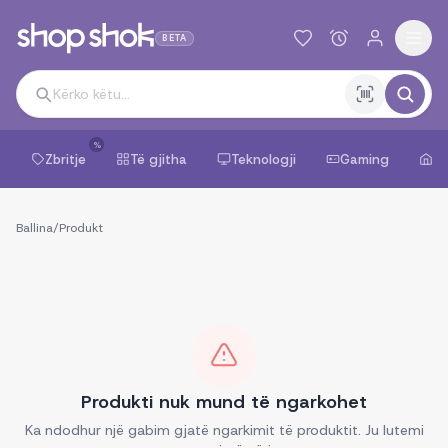
BETA
%
Zbritje
Të gjitha
Teknologji
Gaming
Sh
Ballina
/
Produkt
Produkti nuk mund të ngarkohet
Ka ndodhur një gabim gjatë ngarkimit të produktit. Ju lutemi