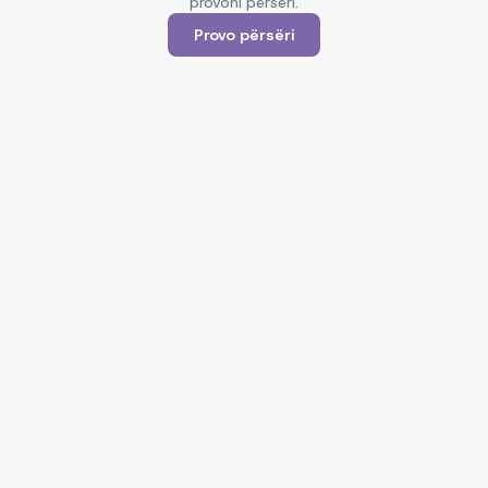
provoni përsëri.
Provo përsëri