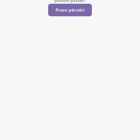
provoni përsëri.
Provo përsëri