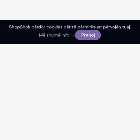
ShopShok përdor cookies për të përmirësuar përvojën tuaj.
Më shumë info →
Pranoj