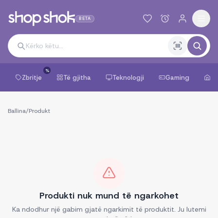
BETA
%
Zbritje
Të gjitha
Teknologji
Gaming
Sh
Ballina
/
Produkt
Produkti nuk mund të ngarkohet
Ka ndodhur një gabim gjatë ngarkimit të produktit. Ju lutemi