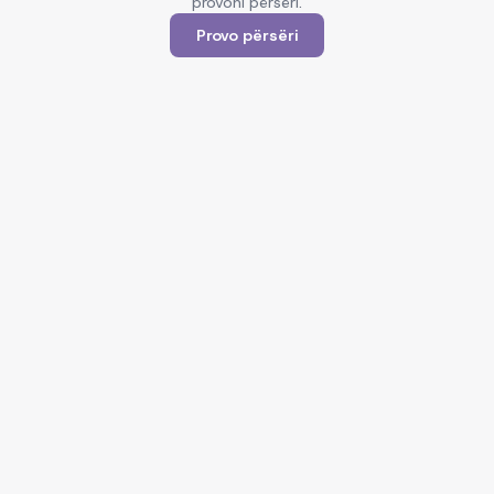
provoni përsëri.
Provo përsëri