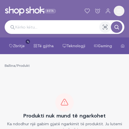
BETA
%
Zbritje
Të gjitha
Teknologji
Gaming
Sh
Ballina
/
Produkt
Produkti nuk mund të ngarkohet
Ka ndodhur një gabim gjatë ngarkimit të produktit. Ju lutemi