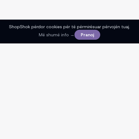
ShopShok përdor cookies për të përmirësuar përvojën tuaj.
Më shumë info →
Pranoj