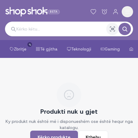
BETA
%
Zbritje
Të gjitha
Teknologji
Gaming
Sh
Produkti nuk u gjet
Ky produkt nuk është më i disponueshëm ose është hequr nga
katalogu.
Kërko produkte
Kthehu