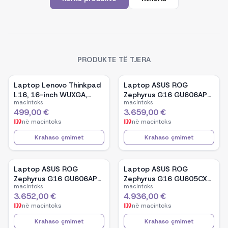
PRODUKTE TË TJERA
Laptop Lenovo Thinkpad
Laptop ASUS ROG
L16, 16-inch WUXGA,
Zephyrus G16 GU606AP-
macintoks
macintoks
AMD Ryzen 5 Pro-7535U,
TB039W, 16-inch OLED,
499,00 €
3.659,00 €
16GB Ram DDR5, 512GB
Intel Core Ultra 9 386H,
në
macintoks
në
macintoks
SSD - Black
NVIDIA GeForce RTX
5070, 32GB RAM, 1TB
Krahaso çmimet
Krahaso çmimet
SSD, Windows 11 - White
Laptop ASUS ROG
Laptop ASUS ROG
Zephyrus G16 GU606AP-
Zephyrus G16 GU605CX-
macintoks
macintoks
TB041W, 16-inch OLED,
QR106W, 16-inch WQXGA
3.652,00 €
4.936,00 €
Intel Core Ultra 9 386H,
OLED, Intel Core Ultra 9
në
macintoks
në
macintoks
NVIDIA GeForce RTX
285H, NVIDIA GeForce
5070, 32GB RAM, 1TB
RTX 5090, 32GB RAM,
Krahaso çmimet
Krahaso çmimet
SSD, Windows 11 - Black
2TB SSD, Windows 11 -