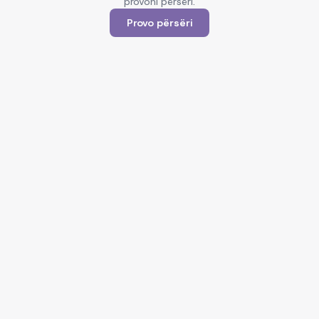
provoni përsëri.
Provo përsëri