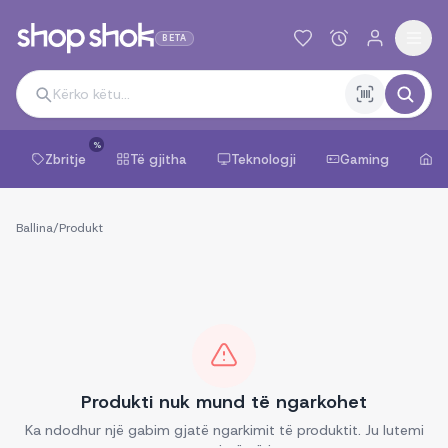
BETA
%
Zbritje
Të gjitha
Teknologji
Gaming
Sh
Ballina
/
Produkt
Produkti nuk mund të ngarkohet
Ka ndodhur një gabim gjatë ngarkimit të produktit. Ju lutemi