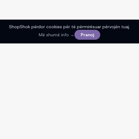
ShopShok përdor cookies për të përmirësuar përvojën tuaj.
Më shumë info →
Pranoj