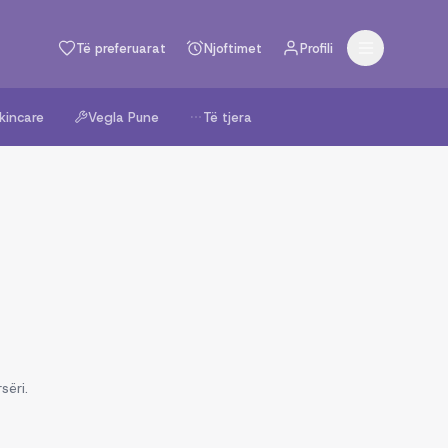
Të preferuarat
Njoftimet
Profili
kincare
Vegla Pune
Të tjera
sëri.