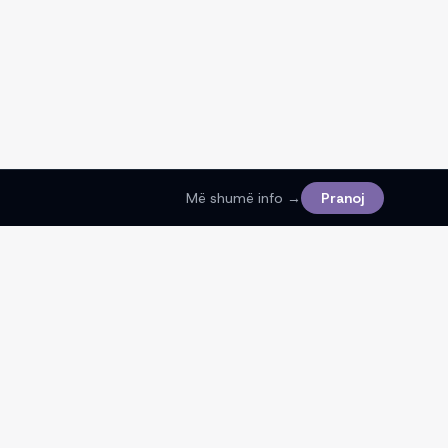
Më shumë info →
Pranoj
Ligjore