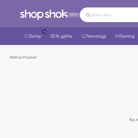
BETA
%
Zbritje
Të gjitha
Teknologji
Gaming
Ballina
/
Produkt
Ka n