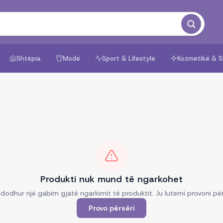
Shtëpia
Modë
Sport & Lifestyle
Kozmetikë & S
Produkti nuk mund të ngarkohet
dodhur një gabim gjatë ngarkimit të produktit. Ju lutemi provoni për
Provo përsëri