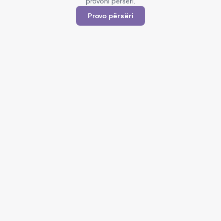
provoni përsëri.
Provo përsëri