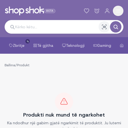
BETA
%
Zbritje
Të gjitha
Teknologji
Gaming
Sh
Ballina
/
Produkt
Produkti nuk mund të ngarkohet
Ka ndodhur një gabim gjatë ngarkimit të produktit. Ju lutemi