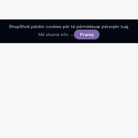
ShopShok përdor cookies për të përmirësuar përvojën tuaj.
Më shumë info →
Pranoj