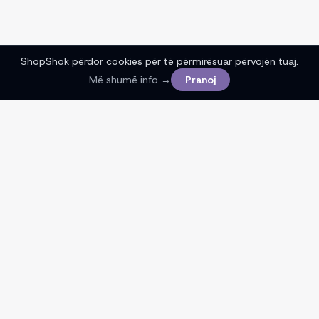
ShopShok përdor cookies për të përmirësuar përvojën tuaj.
Më shumë info →
Pranoj