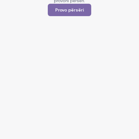
provoni përsëri.
Provo përsëri