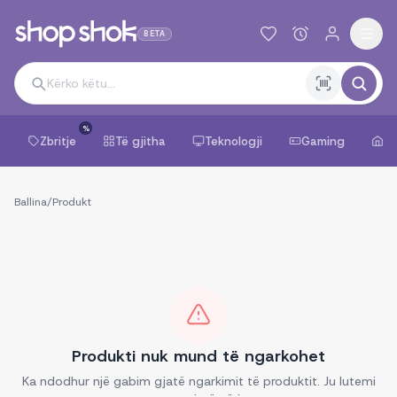
BETA
%
Zbritje
Të gjitha
Teknologji
Gaming
Sh
Ballina
/
Produkt
Produkti nuk mund të ngarkohet
Ka ndodhur një gabim gjatë ngarkimit të produktit. Ju lutemi