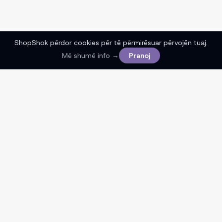
ShopShok përdor cookies për të përmirësuar përvojën tuaj.
Më shumë info →
Pranoj