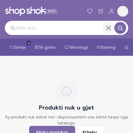
BETA
%
Zbritje
Të gjitha
Teknologji
Gaming
Sh
Produkti nuk u gjet
Ky produkt nuk është më i disponueshëm ose është hequr nga
katalogu.
Kërko produkte
Kthehu