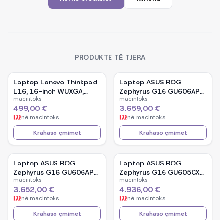
PRODUKTE TË TJERA
Laptop Lenovo Thinkpad
Laptop ASUS ROG
L16, 16-inch WUXGA,
Zephyrus G16 GU606AP-
macintoks
macintoks
AMD Ryzen 5 Pro-7535U,
TB039W, 16-inch OLED,
499,00 €
3.659,00 €
16GB Ram DDR5, 512GB
Intel Core Ultra 9 386H,
në
macintoks
në
macintoks
SSD - Black
NVIDIA GeForce RTX
5070, 32GB RAM, 1TB
Krahaso çmimet
Krahaso çmimet
SSD, Windows 11 - White
Laptop ASUS ROG
Laptop ASUS ROG
Zephyrus G16 GU606AP-
Zephyrus G16 GU605CX-
macintoks
macintoks
TB041W, 16-inch OLED,
QR106W, 16-inch WQXGA
3.652,00 €
4.936,00 €
Intel Core Ultra 9 386H,
OLED, Intel Core Ultra 9
në
macintoks
në
macintoks
NVIDIA GeForce RTX
285H, NVIDIA GeForce
5070, 32GB RAM, 1TB
RTX 5090, 32GB RAM,
Krahaso çmimet
Krahaso çmimet
SSD, Windows 11 - Black
2TB SSD, Windows 11 -