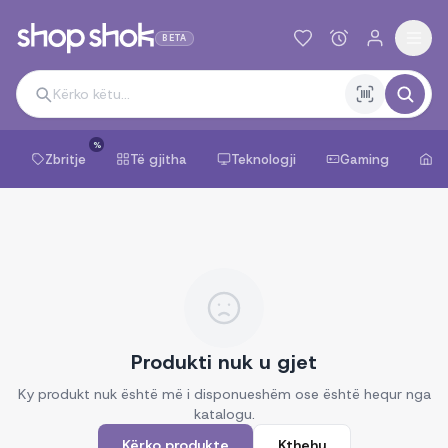
BETA
%
Zbritje
Të gjitha
Teknologji
Gaming
Sh
Produkti nuk u gjet
Ky produkt nuk është më i disponueshëm ose është hequr nga
katalogu.
Kërko produkte
Kthehu