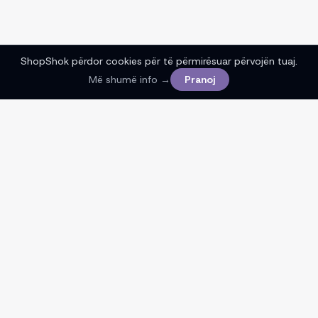
ShopShok përdor cookies për të përmirësuar përvojën tuaj.
Më shumë info →
Pranoj