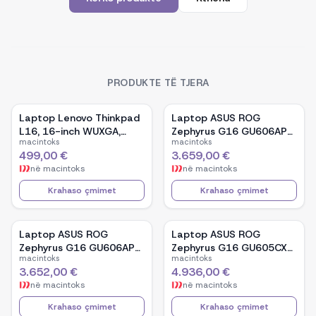
PRODUKTE TË TJERA
Laptop Lenovo Thinkpad
Laptop ASUS ROG
L16, 16-inch WUXGA,
Zephyrus G16 GU606AP-
macintoks
macintoks
AMD Ryzen 5 Pro-7535U,
TB039W, 16-inch OLED,
499,00 €
3.659,00 €
16GB Ram DDR5, 512GB
Intel Core Ultra 9 386H,
në
macintoks
në
macintoks
SSD - Black
NVIDIA GeForce RTX
5070, 32GB RAM, 1TB
Krahaso çmimet
Krahaso çmimet
SSD, Windows 11 - White
Laptop ASUS ROG
Laptop ASUS ROG
Zephyrus G16 GU606AP-
Zephyrus G16 GU605CX-
macintoks
macintoks
TB041W, 16-inch OLED,
QR106W, 16-inch WQXGA
3.652,00 €
4.936,00 €
Intel Core Ultra 9 386H,
OLED, Intel Core Ultra 9
në
macintoks
në
macintoks
NVIDIA GeForce RTX
285H, NVIDIA GeForce
5070, 32GB RAM, 1TB
RTX 5090, 32GB RAM,
Krahaso çmimet
Krahaso çmimet
SSD, Windows 11 - Black
2TB SSD, Windows 11 -