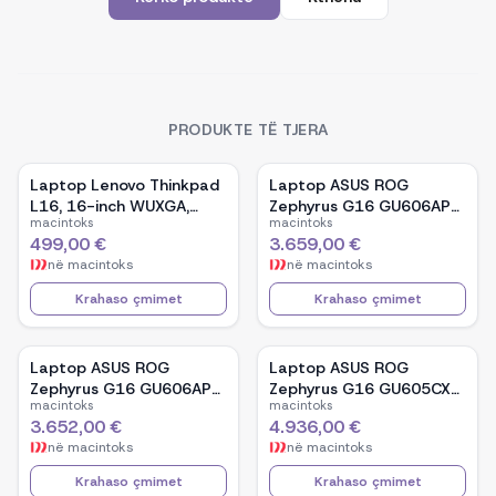
PRODUKTE TË TJERA
Laptop Lenovo Thinkpad
Laptop ASUS ROG
L16, 16-inch WUXGA,
Zephyrus G16 GU606AP-
macintoks
macintoks
AMD Ryzen 5 Pro-7535U,
TB039W, 16-inch OLED,
499,00 €
3.659,00 €
16GB Ram DDR5, 512GB
Intel Core Ultra 9 386H,
në
macintoks
në
macintoks
SSD - Black
NVIDIA GeForce RTX
5070, 32GB RAM, 1TB
Krahaso çmimet
Krahaso çmimet
SSD, Windows 11 - White
Laptop ASUS ROG
Laptop ASUS ROG
Zephyrus G16 GU606AP-
Zephyrus G16 GU605CX-
macintoks
macintoks
TB041W, 16-inch OLED,
QR106W, 16-inch WQXGA
3.652,00 €
4.936,00 €
Intel Core Ultra 9 386H,
OLED, Intel Core Ultra 9
në
macintoks
në
macintoks
NVIDIA GeForce RTX
285H, NVIDIA GeForce
5070, 32GB RAM, 1TB
RTX 5090, 32GB RAM,
Krahaso çmimet
Krahaso çmimet
SSD, Windows 11 - Black
2TB SSD, Windows 11 -