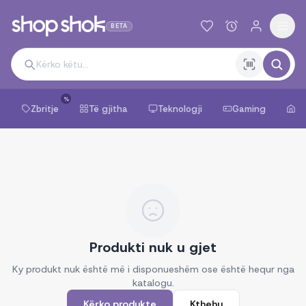
BETA
%
Zbritje
Të gjitha
Teknologji
Gaming
Sh
Produkti nuk u gjet
Ky produkt nuk është më i disponueshëm ose është hequr nga
katalogu.
Kërko produkte
Kthehu