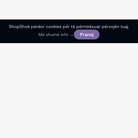
ShopShok përdor cookies për të përmirësuar përvojën tuaj.
Më shumë info →
Pranoj