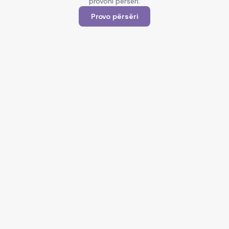
provoni përsëri.
Provo përsëri