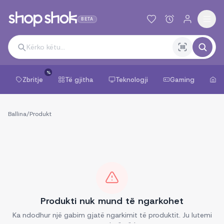
BETA
%
Zbritje
Të gjitha
Teknologji
Gaming
Sh
Ballina
/
Produkt
Produkti nuk mund të ngarkohet
Ka ndodhur një gabim gjatë ngarkimit të produktit. Ju lutemi