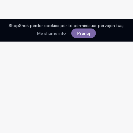
ShopShok përdor cookies për të përmirësuar përvojën tuaj.
Më shumë info →
Pranoj