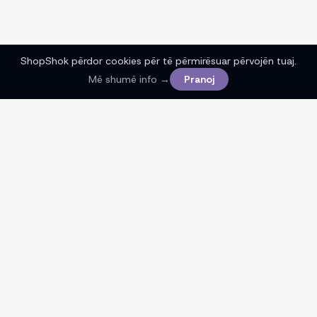
ShopShok përdor cookies për të përmirësuar përvojën tuaj.
Më shumë info →
Pranoj