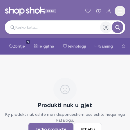
BETA
%
Zbritje
Të gjitha
Teknologji
Gaming
Sh
Produkti nuk u gjet
Ky produkt nuk është më i disponueshëm ose është hequr nga
katalogu.
Kërko produkte
Kthehu