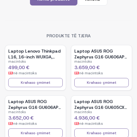
PRODUKTE TË TJERA
Laptop Lenovo Thinkpad
Laptop ASUS ROG
L16, 16-inch WUXGA,
Zephyrus G16 GU606AP-
macintoks
macintoks
AMD Ryzen 5 Pro-7535U,
TB039W, 16-inch OLED,
499,00 €
3.659,00 €
16GB Ram DDR5, 512GB
Intel Core Ultra 9 386H,
në
macintoks
në
macintoks
SSD - Black
NVIDIA GeForce RTX
5070, 32GB RAM, 1TB
Krahaso çmimet
Krahaso çmimet
SSD, Windows 11 - White
Laptop ASUS ROG
Laptop ASUS ROG
Zephyrus G16 GU606AP-
Zephyrus G16 GU605CX-
macintoks
macintoks
TB041W, 16-inch OLED,
QR106W, 16-inch WQXGA
3.652,00 €
4.936,00 €
Intel Core Ultra 9 386H,
OLED, Intel Core Ultra 9
në
macintoks
në
macintoks
NVIDIA GeForce RTX
285H, NVIDIA GeForce
5070, 32GB RAM, 1TB
RTX 5090, 32GB RAM,
Krahaso çmimet
Krahaso çmimet
SSD, Windows 11 - Black
2TB SSD, Windows 11 -