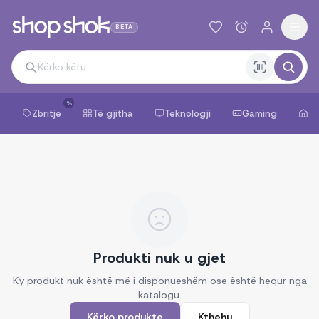
BETA
%
Zbritje
Të gjitha
Teknologji
Gaming
Sh
Produkti nuk u gjet
Ky produkt nuk është më i disponueshëm ose është hequr nga
katalogu.
Kërko produkte
Kthehu