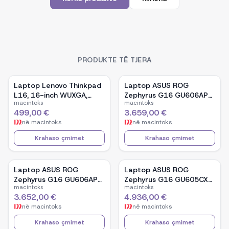
PRODUKTE TË TJERA
Laptop Lenovo Thinkpad
Laptop ASUS ROG
L16, 16-inch WUXGA,
Zephyrus G16 GU606AP-
macintoks
macintoks
AMD Ryzen 5 Pro-7535U,
TB039W, 16-inch OLED,
499,00 €
3.659,00 €
16GB Ram DDR5, 512GB
Intel Core Ultra 9 386H,
në
macintoks
në
macintoks
SSD - Black
NVIDIA GeForce RTX
5070, 32GB RAM, 1TB
Krahaso çmimet
Krahaso çmimet
SSD, Windows 11 - White
Laptop ASUS ROG
Laptop ASUS ROG
Zephyrus G16 GU606AP-
Zephyrus G16 GU605CX-
macintoks
macintoks
TB041W, 16-inch OLED,
QR106W, 16-inch WQXGA
3.652,00 €
4.936,00 €
Intel Core Ultra 9 386H,
OLED, Intel Core Ultra 9
në
macintoks
në
macintoks
NVIDIA GeForce RTX
285H, NVIDIA GeForce
5070, 32GB RAM, 1TB
RTX 5090, 32GB RAM,
Krahaso çmimet
Krahaso çmimet
SSD, Windows 11 - Black
2TB SSD, Windows 11 -