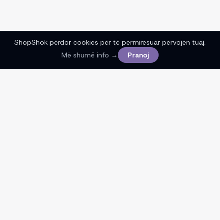
ShopShok përdor cookies për të përmirësuar përvojën tuaj.
Më shumë info →
Pranoj