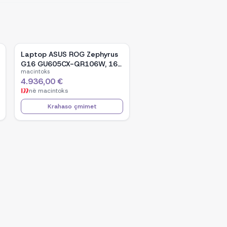
Laptop ASUS ROG Zephyrus
G16 GU605CX-QR106W, 16-
macintoks
inch WQXGA OLED, Intel Core
4.936,00 €
Ultra 9 285H, NVIDIA GeForce
në
macintoks
RTX 5090, 32GB RAM, 2TB
SSD, Windows 11 - Black
Krahaso çmimet