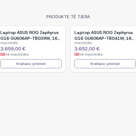
PRODUKTE TË TJERA
Laptop ASUS ROG Zephyrus
Laptop ASUS ROG Zephyrus
G16 GU606AP-TB039W, 16-
G16 GU606AP-TB041W, 16-
macintoks
macintoks
inch OLED, Intel Core Ultra 9
inch OLED, Intel Core Ultra 9
3.659,00 €
3.652,00 €
386H, NVIDIA GeForce RTX
386H, NVIDIA GeForce RTX
në
macintoks
në
macintoks
5070, 32GB RAM, 1TB SSD,
5070, 32GB RAM, 1TB SSD,
Windows 11 - White
Windows 11 - Black
Krahaso çmimet
Krahaso çmimet