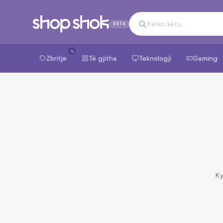
BETA
%
Zbritje
Të gjitha
Teknologji
Gaming
Ky