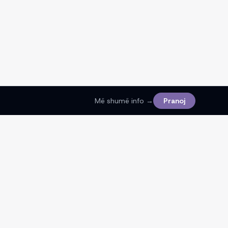
Më shumë info →
Pranoj
Ligjore