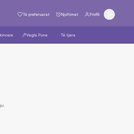
Të preferuarat
Njoftimet
Profili
kincare
Vegla Pune
Të tjera
gu.