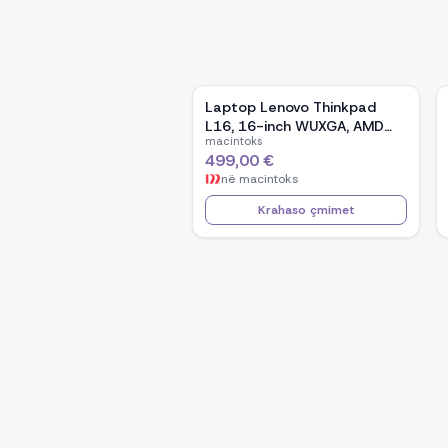
Laptop Lenovo Thinkpad
L16, 16-inch WUXGA, AMD
macintoks
Ryzen 5 Pro-7535U, 16GB
499,00 €
Ram DDR5, 512GB SSD -
në
macintoks
Black
Krahaso çmimet