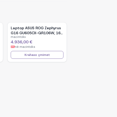
Laptop ASUS ROG Zephyrus
G16 GU605CX-QR106W, 16-
macintoks
inch WQXGA OLED, Intel Core
4.936,00 €
Ultra 9 285H, NVIDIA GeForce
në
macintoks
RTX 5090, 32GB RAM, 2TB
SSD, Windows 11 - Black
Krahaso çmimet