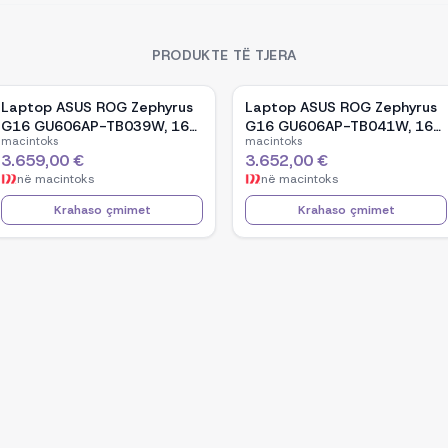
PRODUKTE TË TJERA
Laptop ASUS ROG Zephyrus
Laptop ASUS ROG Zephyrus
G16 GU606AP-TB039W, 16-
G16 GU606AP-TB041W, 16-
macintoks
macintoks
inch OLED, Intel Core Ultra 9
inch OLED, Intel Core Ultra 9
3.659,00 €
3.652,00 €
386H, NVIDIA GeForce RTX
386H, NVIDIA GeForce RTX
në
macintoks
në
macintoks
5070, 32GB RAM, 1TB SSD,
5070, 32GB RAM, 1TB SSD,
Windows 11 - White
Windows 11 - Black
Krahaso çmimet
Krahaso çmimet