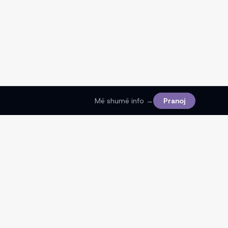
Më shumë info →
Pranoj
Ligjore