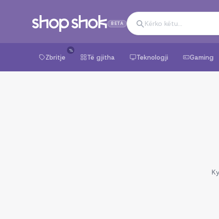
BETA
%
Zbritje
Të gjitha
Teknologji
Gaming
Ky