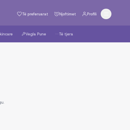
Të preferuarat
Njoftimet
Profili
kincare
Vegla Pune
Të tjera
gu.