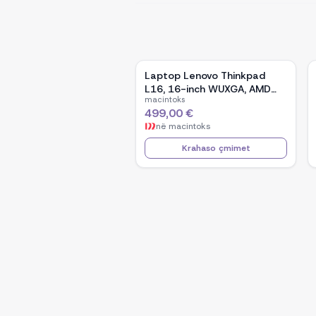
Laptop Lenovo Thinkpad
L16, 16-inch WUXGA, AMD
macintoks
Ryzen 5 Pro-7535U, 16GB
499,00 €
Ram DDR5, 512GB SSD -
në
macintoks
Black
Krahaso çmimet