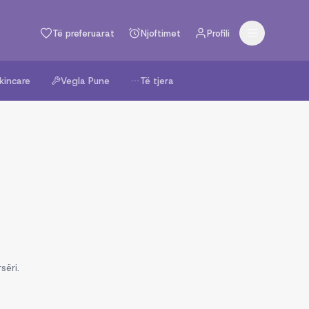
Të preferuarat
Njoftimet
Profili
kincare
Vegla Pune
Të tjera
sëri.