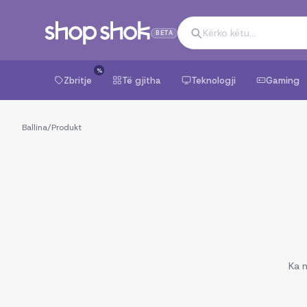
BETA
%
Zbritje
Të gjitha
Teknologji
Gaming
Ballina
/
Produkt
Ka n