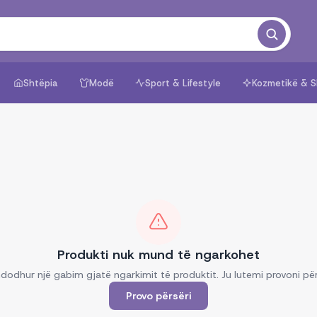
Shtëpia
Modë
Sport & Lifestyle
Kozmetikë & S
Produkti nuk mund të ngarkohet
dodhur një gabim gjatë ngarkimit të produktit. Ju lutemi provoni për
Provo përsëri