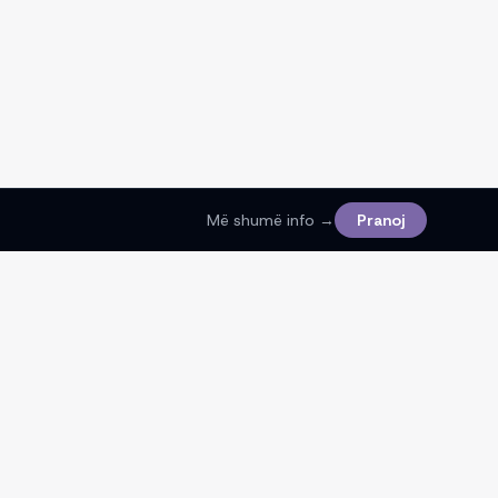
Më shumë info →
Pranoj
Ligjore