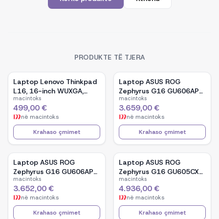
PRODUKTE TË TJERA
Laptop Lenovo Thinkpad
Laptop ASUS ROG
L16, 16-inch WUXGA,
Zephyrus G16 GU606AP-
macintoks
macintoks
AMD Ryzen 5 Pro-7535U,
TB039W, 16-inch OLED,
499,00 €
3.659,00 €
16GB Ram DDR5, 512GB
Intel Core Ultra 9 386H,
në
macintoks
në
macintoks
SSD - Black
NVIDIA GeForce RTX
5070, 32GB RAM, 1TB
Krahaso çmimet
Krahaso çmimet
SSD, Windows 11 - White
Laptop ASUS ROG
Laptop ASUS ROG
Zephyrus G16 GU606AP-
Zephyrus G16 GU605CX-
macintoks
macintoks
TB041W, 16-inch OLED,
QR106W, 16-inch WQXGA
3.652,00 €
4.936,00 €
Intel Core Ultra 9 386H,
OLED, Intel Core Ultra 9
në
macintoks
në
macintoks
NVIDIA GeForce RTX
285H, NVIDIA GeForce
5070, 32GB RAM, 1TB
RTX 5090, 32GB RAM,
Krahaso çmimet
Krahaso çmimet
SSD, Windows 11 - Black
2TB SSD, Windows 11 -