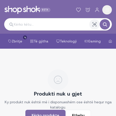
BETA
%
Zbritje
Të gjitha
Teknologji
Gaming
Sh
Produkti nuk u gjet
Ky produkt nuk është më i disponueshëm ose është hequr nga
katalogu.
Kërko produkte
Kthehu