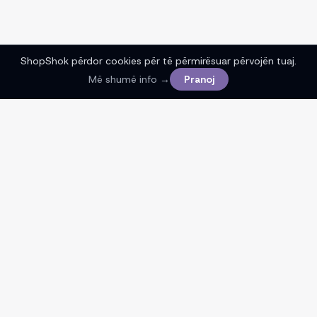
ShopShok përdor cookies për të përmirësuar përvojën tuaj.
Më shumë info →
Pranoj