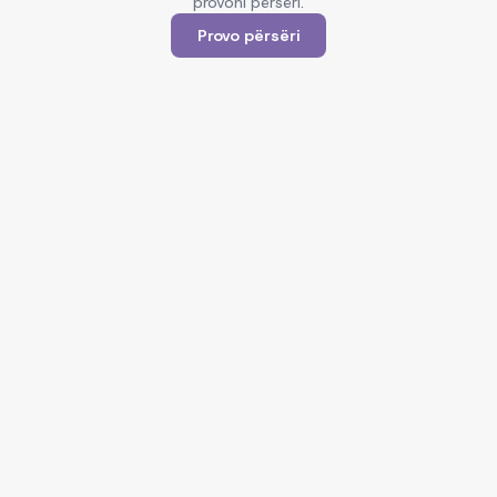
provoni përsëri.
Provo përsëri