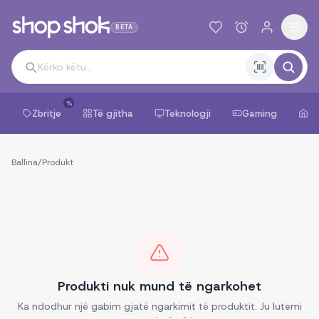
BETA
%
Zbritje
Të gjitha
Teknologji
Gaming
Sh
Ballina
/
Produkt
Produkti nuk mund të ngarkohet
Ka ndodhur një gabim gjatë ngarkimit të produktit. Ju lutemi