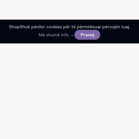
ShopShok përdor cookies për të përmirësuar përvojën tuaj.
Më shumë info →
Pranoj