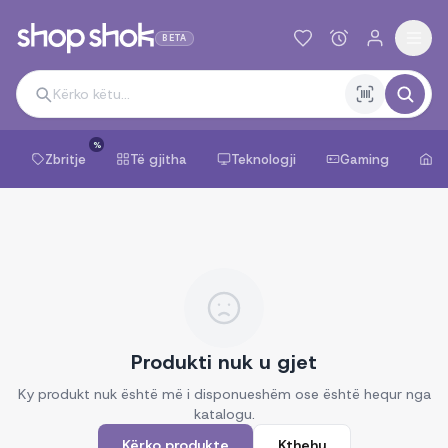
BETA
%
Zbritje
Të gjitha
Teknologji
Gaming
Sh
Produkti nuk u gjet
Ky produkt nuk është më i disponueshëm ose është hequr nga
katalogu.
Kërko produkte
Kthehu