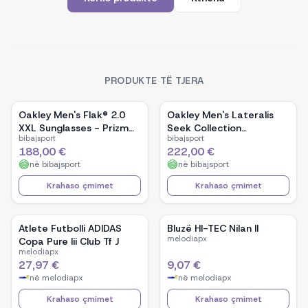
PRODUKTE TË TJERA
Oakley Men's Flak® 2.0
Oakley Men's Lateralis
XXL Sunglasses - Prizm
Seek Collection
bibajsport
bibajsport
Black Lenses / Matte
Sunglasses - Prizm
188,00 €
222,00 €
Black Frame
Tungsten Polarized
në
bibajsport
në
bibajsport
Lenses / Matte Moss
Frame
Krahaso çmimet
Krahaso çmimet
Atlete Futbolli ADIDAS
Bluzë HI-TEC Nilan II
melodiapx
Copa Pure Iii Club Tf J
melodiapx
27,97 €
9,07 €
në
melodiapx
në
melodiapx
Krahaso çmimet
Krahaso çmimet