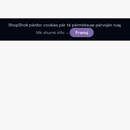
ShopShok përdor cookies për të përmirësuar përvojën tuaj.
Më shumë info →
Pranoj