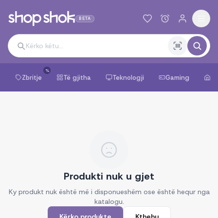
BETA
%
Zbritje
Të gjitha
Teknologji
Gaming
Sh
Produkti nuk u gjet
Ky produkt nuk është më i disponueshëm ose është hequr nga
katalogu.
Kërko produkte
Kthehu