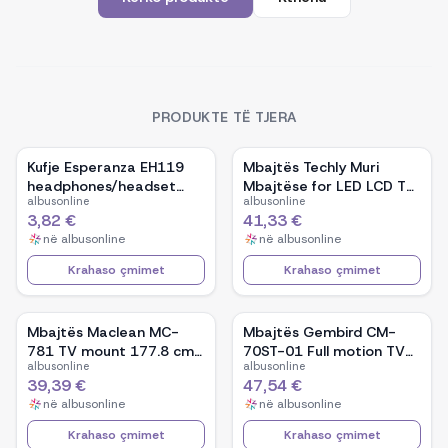
PRODUKTE TË TJERA
Kufje Esperanza EH119
Mbajtës Techly Muri
headphones/headset
Mbajtëse for LED LCD TV
albusonline
albusonline
Head-band
42-80 Ultra Slim Fixe
3,82 €
41,33 €
H600mm&quot; ICA-PLB
në
albusonline
në
albusonline
860
Krahaso çmimet
Krahaso çmimet
Mbajtës Maclean MC-
Mbajtës Gembird CM-
781 TV mount 177.8 cm
70ST-01 Full motion TV
albusonline
albusonline
(70&quot;)
ceiling mount/ 32&quot;
39,39 €
47,54 €
- 70&quot;/ 50kg
në
albusonline
në
albusonline
Krahaso çmimet
Krahaso çmimet