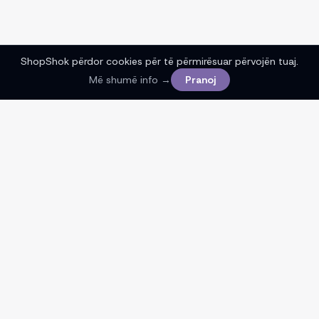
ShopShok përdor cookies për të përmirësuar përvojën tuaj.
Më shumë info →
Pranoj