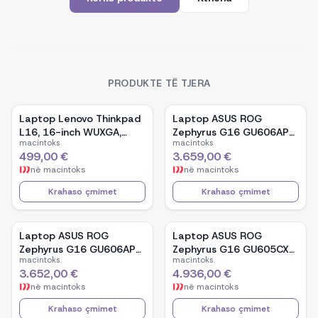
PRODUKTE TË TJERA
Laptop Lenovo Thinkpad
Laptop ASUS ROG
L16, 16-inch WUXGA,
Zephyrus G16 GU606AP-
macintoks
macintoks
AMD Ryzen 5 Pro-7535U,
TB039W, 16-inch OLED,
499,00 €
3.659,00 €
16GB Ram DDR5, 512GB
Intel Core Ultra 9 386H,
në
macintoks
në
macintoks
SSD - Black
NVIDIA GeForce RTX
5070, 32GB RAM, 1TB
Krahaso çmimet
Krahaso çmimet
SSD, Windows 11 - White
Laptop ASUS ROG
Laptop ASUS ROG
Zephyrus G16 GU606AP-
Zephyrus G16 GU605CX-
macintoks
macintoks
TB041W, 16-inch OLED,
QR106W, 16-inch WQXGA
3.652,00 €
4.936,00 €
Intel Core Ultra 9 386H,
OLED, Intel Core Ultra 9
në
macintoks
në
macintoks
NVIDIA GeForce RTX
285H, NVIDIA GeForce
5070, 32GB RAM, 1TB
RTX 5090, 32GB RAM,
Krahaso çmimet
Krahaso çmimet
SSD, Windows 11 - Black
2TB SSD, Windows 11 -