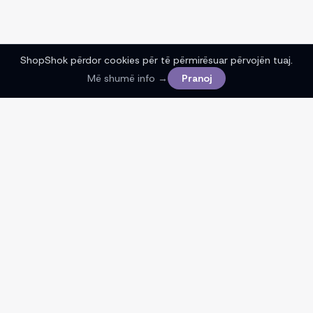
ShopShok përdor cookies për të përmirësuar përvojën tuaj.
Më shumë info →
Pranoj