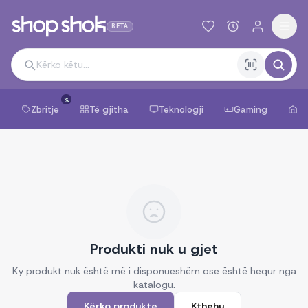
BETA
%
Zbritje
Të gjitha
Teknologji
Gaming
Sh
Produkti nuk u gjet
Ky produkt nuk është më i disponueshëm ose është hequr nga
katalogu.
Kërko produkte
Kthehu