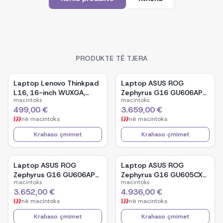
PRODUKTE TË TJERA
Laptop Lenovo Thinkpad
Laptop ASUS ROG
L16, 16-inch WUXGA,
Zephyrus G16 GU606AP-
macintoks
macintoks
AMD Ryzen 5 Pro-7535U,
TB039W, 16-inch OLED,
499,00 €
3.659,00 €
16GB Ram DDR5, 512GB
Intel Core Ultra 9 386H,
në
macintoks
në
macintoks
SSD - Black
NVIDIA GeForce RTX
5070, 32GB RAM, 1TB
Krahaso çmimet
Krahaso çmimet
SSD, Windows 11 - White
Laptop ASUS ROG
Laptop ASUS ROG
Zephyrus G16 GU606AP-
Zephyrus G16 GU605CX-
macintoks
macintoks
TB041W, 16-inch OLED,
QR106W, 16-inch WQXGA
3.652,00 €
4.936,00 €
Intel Core Ultra 9 386H,
OLED, Intel Core Ultra 9
në
macintoks
në
macintoks
NVIDIA GeForce RTX
285H, NVIDIA GeForce
5070, 32GB RAM, 1TB
RTX 5090, 32GB RAM,
Krahaso çmimet
Krahaso çmimet
SSD, Windows 11 - Black
2TB SSD, Windows 11 -