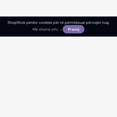
ShopShok përdor cookies për të përmirësuar përvojën tuaj.
Më shumë info →
Pranoj