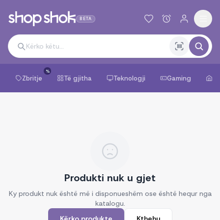
BETA
%
Zbritje
Të gjitha
Teknologji
Gaming
Sh
Produkti nuk u gjet
Ky produkt nuk është më i disponueshëm ose është hequr nga
katalogu.
Kërko produkte
Kthehu