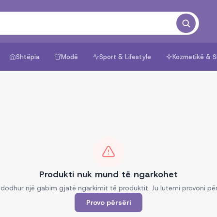
Shtëpia
Modë
Sport & Lifestyle
Kozmetikë & S
Produkti nuk mund të ngarkohet
dodhur një gabim gjatë ngarkimit të produktit. Ju lutemi provoni për
Provo përsëri