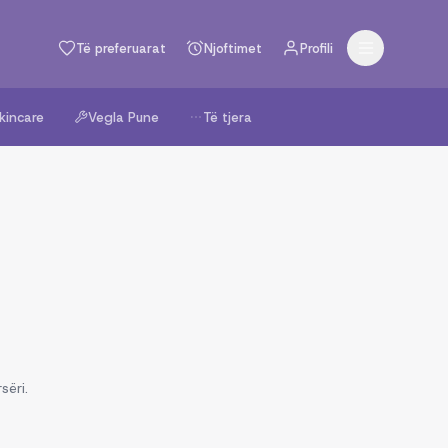
Të preferuarat
Njoftimet
Profili
kincare
Vegla Pune
Të tjera
sëri.