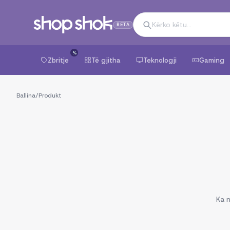
BETA
%
Zbritje
Të gjitha
Teknologji
Gaming
Ballina
/
Produkt
Ka n