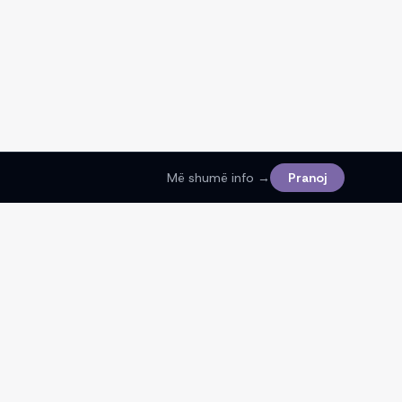
Më shumë info →
Pranoj
Ligjore