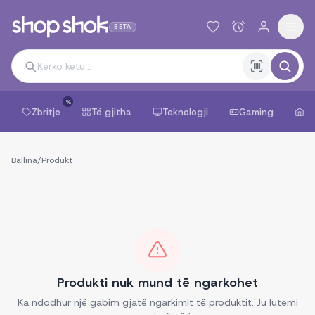
BETA
%
Zbritje
Të gjitha
Teknologji
Gaming
Sh
Ballina
/
Produkt
Produkti nuk mund të ngarkohet
Ka ndodhur një gabim gjatë ngarkimit të produktit. Ju lutemi