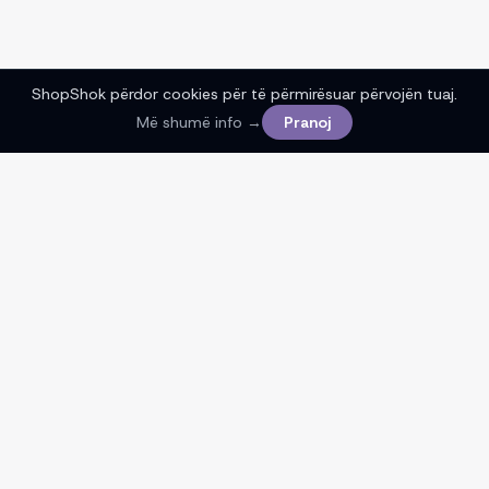
ShopShok përdor cookies për të përmirësuar përvojën tuaj.
Më shumë info →
Pranoj