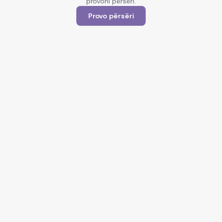
provoni përsëri.
Provo përsëri