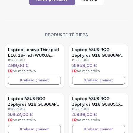
PRODUKTE TË TJERA
Laptop Lenovo Thinkpad
Laptop ASUS ROG
L16, 16-inch WUXGA,
Zephyrus G16 GU606AP-
macintoks
macintoks
AMD Ryzen 5 Pro-7535U,
TB039W, 16-inch OLED,
499,00 €
3.659,00 €
16GB Ram DDR5, 512GB
Intel Core Ultra 9 386H,
në
macintoks
në
macintoks
SSD - Black
NVIDIA GeForce RTX
5070, 32GB RAM, 1TB
Krahaso çmimet
Krahaso çmimet
SSD, Windows 11 - White
Laptop ASUS ROG
Laptop ASUS ROG
Zephyrus G16 GU606AP-
Zephyrus G16 GU605CX-
macintoks
macintoks
TB041W, 16-inch OLED,
QR106W, 16-inch WQXGA
3.652,00 €
4.936,00 €
Intel Core Ultra 9 386H,
OLED, Intel Core Ultra 9
në
macintoks
në
macintoks
NVIDIA GeForce RTX
285H, NVIDIA GeForce
5070, 32GB RAM, 1TB
RTX 5090, 32GB RAM,
Krahaso çmimet
Krahaso çmimet
SSD, Windows 11 - Black
2TB SSD, Windows 11 -