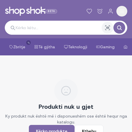
BETA
%
Zbritje
Të gjitha
Teknologji
Gaming
Sh
Produkti nuk u gjet
Ky produkt nuk është më i disponueshëm ose është hequr nga
katalogu.
Kërko produkte
Kthehu