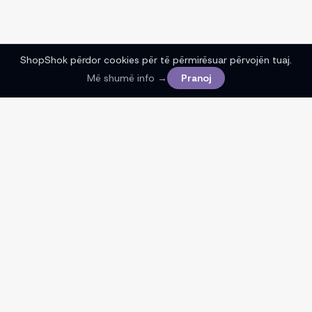
ShopShok përdor cookies për të përmirësuar përvojën tuaj.
Më shumë info →
Pranoj