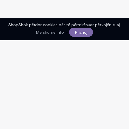
ShopShok përdor cookies për të përmirësuar përvojën tuaj.
Më shumë info →
Pranoj