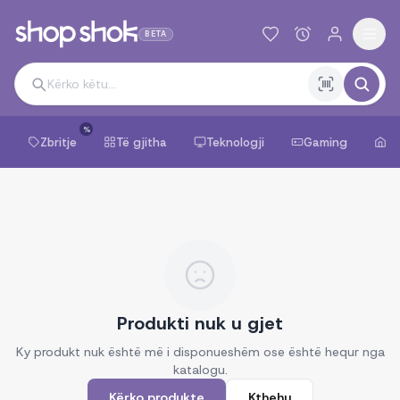
BETA
%
Zbritje
Të gjitha
Teknologji
Gaming
Sh
Produkti nuk u gjet
Ky produkt nuk është më i disponueshëm ose është hequr nga
katalogu.
Kërko produkte
Kthehu