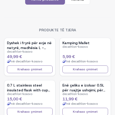
PRODUKTE TË TJERA
Dyshek i fryrë për ecje në
Kamping Mallet
decathlon-kosovo
natyrë, madhësia L -
decathlon-kosovo
MT500 - 180 x 52 cm
49,99 €
5,99 €
në
decathlon-kosovo
në
decathlon-kosovo
Krahaso çmimet
Krahaso çmimet
0.7 L stainless steel
Enë çeliku e izoluar 0.5L
insulated flask with cup
për ruajtje ushqimi, për
decathlon-kosovo
decathlon-kosovo
for hiking - Green
kamping, ecje dhe
15,00 €
11,99 €
alpinizëm.
në
decathlon-kosovo
në
decathlon-kosovo
Krahaso çmimet
Krahaso çmimet