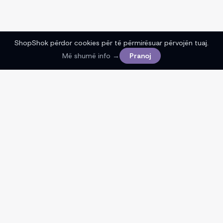
ShopShok përdor cookies për të përmirësuar përvojën tuaj.
Më shumë info →
Pranoj