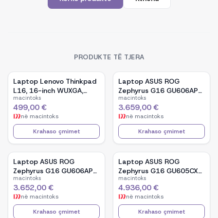
PRODUKTE TË TJERA
Laptop Lenovo Thinkpad
Laptop ASUS ROG
L16, 16-inch WUXGA,
Zephyrus G16 GU606AP-
macintoks
macintoks
AMD Ryzen 5 Pro-7535U,
TB039W, 16-inch OLED,
499,00 €
3.659,00 €
16GB Ram DDR5, 512GB
Intel Core Ultra 9 386H,
në
macintoks
në
macintoks
SSD - Black
NVIDIA GeForce RTX
5070, 32GB RAM, 1TB
Krahaso çmimet
Krahaso çmimet
SSD, Windows 11 - White
Laptop ASUS ROG
Laptop ASUS ROG
Zephyrus G16 GU606AP-
Zephyrus G16 GU605CX-
macintoks
macintoks
TB041W, 16-inch OLED,
QR106W, 16-inch WQXGA
3.652,00 €
4.936,00 €
Intel Core Ultra 9 386H,
OLED, Intel Core Ultra 9
në
macintoks
në
macintoks
NVIDIA GeForce RTX
285H, NVIDIA GeForce
5070, 32GB RAM, 1TB
RTX 5090, 32GB RAM,
Krahaso çmimet
Krahaso çmimet
SSD, Windows 11 - Black
2TB SSD, Windows 11 -