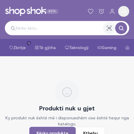
BETA
%
Zbritje
Të gjitha
Teknologji
Gaming
Sh
Produkti nuk u gjet
Ky produkt nuk është më i disponueshëm ose është hequr nga
katalogu.
Kërko produkte
Kthehu