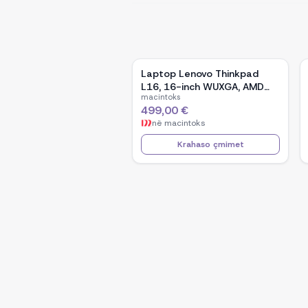
Laptop Lenovo Thinkpad
L16, 16-inch WUXGA, AMD
macintoks
Ryzen 5 Pro-7535U, 16GB
499,00 €
Ram DDR5, 512GB SSD -
në
macintoks
Black
Krahaso çmimet