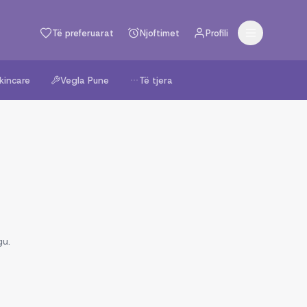
Të preferuarat
Njoftimet
Profili
kincare
Vegla Pune
Të tjera
gu.