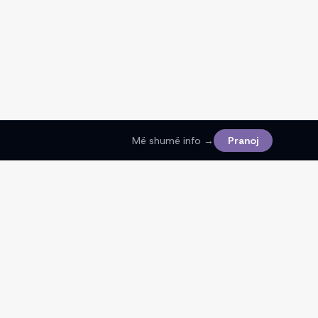
Më shumë info →
Pranoj
Ligjore