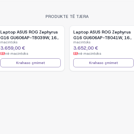
PRODUKTE TË TJERA
Laptop ASUS ROG Zephyrus
Laptop ASUS ROG Zephyrus
G16 GU606AP-TB039W, 16-
G16 GU606AP-TB041W, 16-
macintoks
macintoks
inch OLED, Intel Core Ultra 9
inch OLED, Intel Core Ultra 9
3.659,00 €
3.652,00 €
386H, NVIDIA GeForce RTX
386H, NVIDIA GeForce RTX
në
macintoks
në
macintoks
5070, 32GB RAM, 1TB SSD,
5070, 32GB RAM, 1TB SSD,
Windows 11 - White
Windows 11 - Black
Krahaso çmimet
Krahaso çmimet