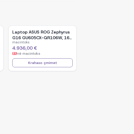
Laptop ASUS ROG Zephyrus
G16 GU605CX-QR106W, 16-
macintoks
inch WQXGA OLED, Intel Core
4.936,00 €
Ultra 9 285H, NVIDIA GeForce
në
macintoks
RTX 5090, 32GB RAM, 2TB
SSD, Windows 11 - Black
Krahaso çmimet