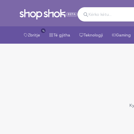
BETA
%
Zbritje
Të gjitha
Teknologji
Gaming
Ky