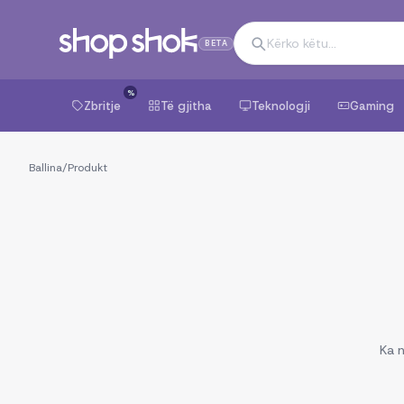
BETA
%
Zbritje
Të gjitha
Teknologji
Gaming
Ballina
/
Produkt
Ka n