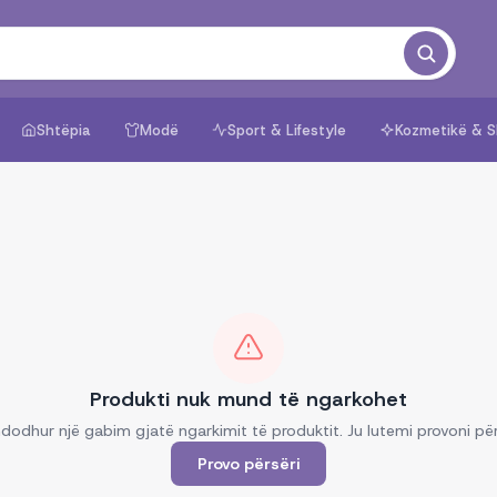
Shtëpia
Modë
Sport & Lifestyle
Kozmetikë & S
Produkti nuk mund të ngarkohet
dodhur një gabim gjatë ngarkimit të produktit. Ju lutemi provoni për
Provo përsëri