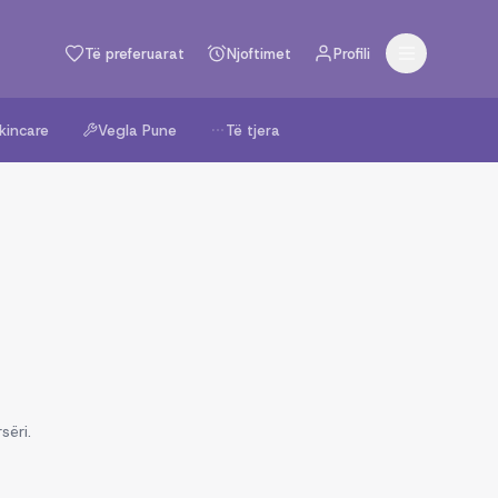
Të preferuarat
Njoftimet
Profili
kincare
Vegla Pune
Të tjera
sëri.