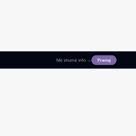
Më shumë info →
Pranoj
Ligjore