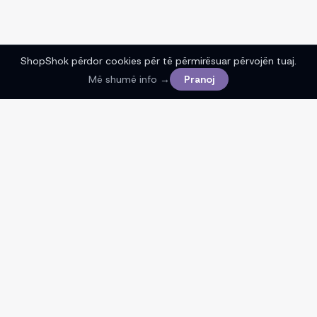
ShopShok përdor cookies për të përmirësuar përvojën tuaj.
Më shumë info →
Pranoj