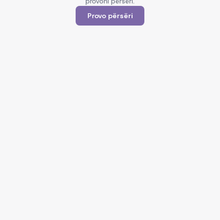
provoni përsëri.
Provo përsëri