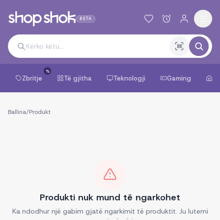
BETA
%
Zbritje
Të gjitha
Teknologji
Gaming
Sh
Ballina
/
Produkt
Produkti nuk mund të ngarkohet
Ka ndodhur një gabim gjatë ngarkimit të produktit. Ju lutemi