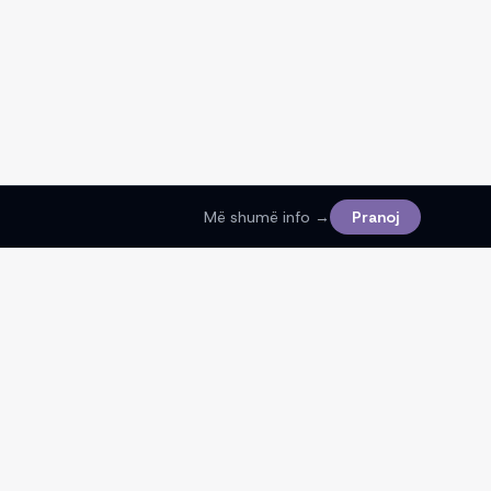
Më shumë info →
Pranoj
Ligjore