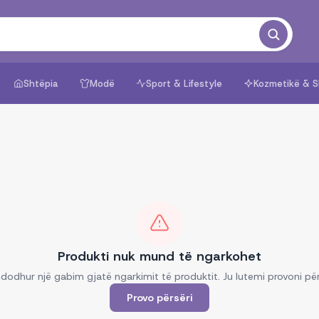
Shtëpia
Modë
Sport & Lifestyle
Kozmetikë & S
Produkti nuk mund të ngarkohet
dodhur një gabim gjatë ngarkimit të produktit. Ju lutemi provoni për
Provo përsëri