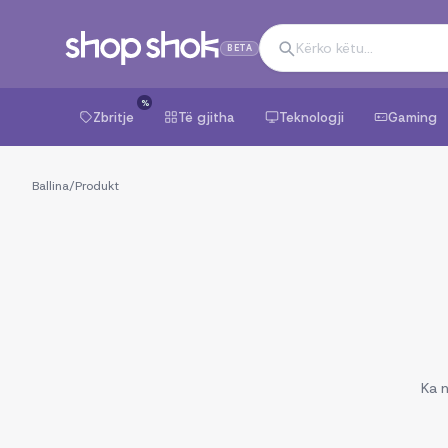
BETA
%
Zbritje
Të gjitha
Teknologji
Gaming
Ballina
/
Produkt
Ka n