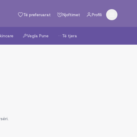
Të preferuarat
Njoftimet
Profili
kincare
Vegla Pune
Të tjera
sëri.