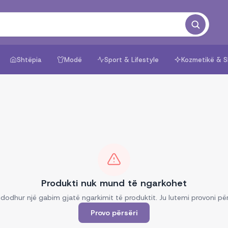
Shtëpia
Modë
Sport & Lifestyle
Kozmetikë & S
Produkti nuk mund të ngarkohet
dodhur një gabim gjatë ngarkimit të produktit. Ju lutemi provoni për
Provo përsëri