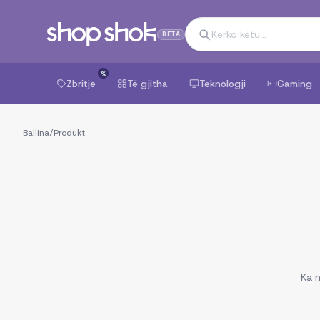
BETA
%
Zbritje
Të gjitha
Teknologji
Gaming
Ballina
/
Produkt
Ka n