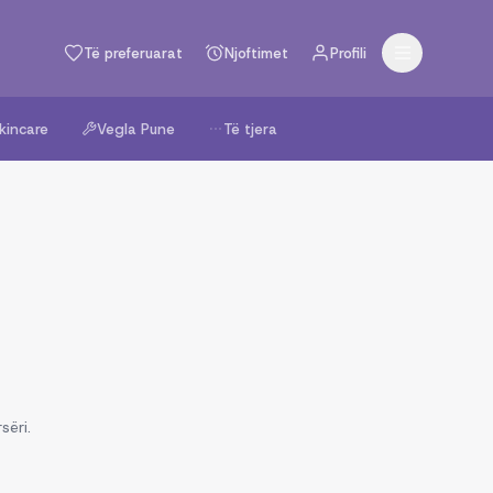
Të preferuarat
Njoftimet
Profili
kincare
Vegla Pune
Të tjera
sëri.