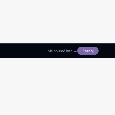
Më shumë info →
Pranoj
Ligjore