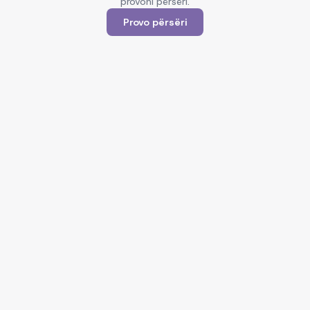
provoni përsëri.
Provo përsëri