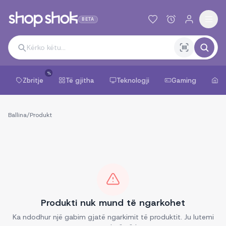
BETA
%
Zbritje
Të gjitha
Teknologji
Gaming
Sh
Ballina
/
Produkt
Produkti nuk mund të ngarkohet
Ka ndodhur një gabim gjatë ngarkimit të produktit. Ju lutemi