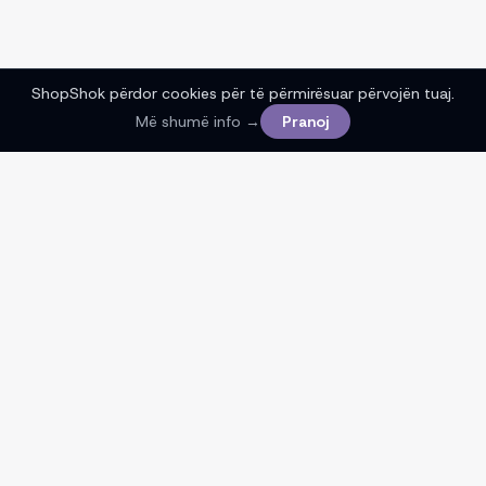
ShopShok përdor cookies për të përmirësuar përvojën tuaj.
Më shumë info →
Pranoj