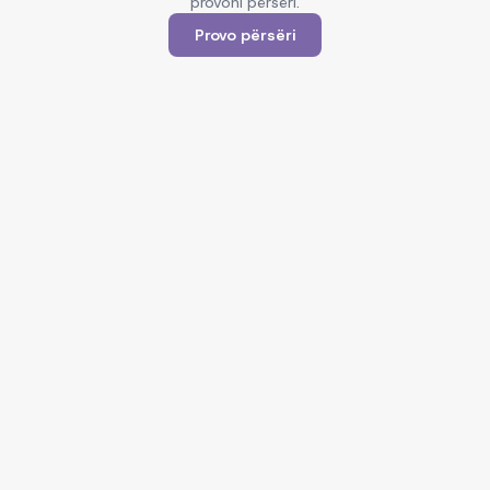
provoni përsëri.
Provo përsëri