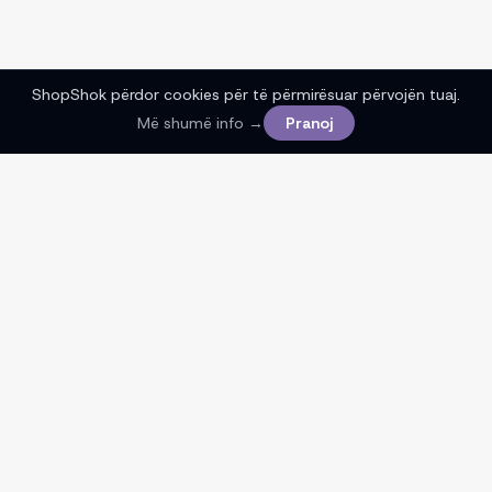
ShopShok përdor cookies për të përmirësuar përvojën tuaj.
Më shumë info →
Pranoj