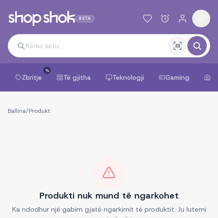
BETA
%
Zbritje
Të gjitha
Teknologji
Gaming
Sh
Ballina
/
Produkt
Produkti nuk mund të ngarkohet
Ka ndodhur një gabim gjatë ngarkimit të produktit. Ju lutemi