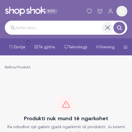
BETA
%
Zbritje
Të gjitha
Teknologji
Gaming
Sh
Ballina
/
Produkt
Produkti nuk mund të ngarkohet
Ka ndodhur një gabim gjatë ngarkimit të produktit. Ju lutemi