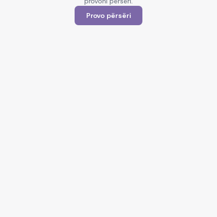
provoni përsëri.
Provo përsëri