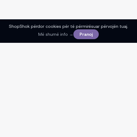
ShopShok përdor cookies për të përmirësuar përvojën tuaj.
Më shumë info →
Pranoj