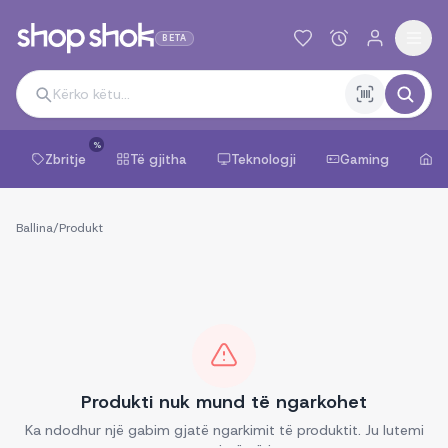
BETA
%
Zbritje
Të gjitha
Teknologji
Gaming
Sh
Ballina
/
Produkt
Produkti nuk mund të ngarkohet
Ka ndodhur një gabim gjatë ngarkimit të produktit. Ju lutemi