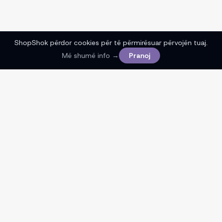
ShopShok përdor cookies për të përmirësuar përvojën tuaj.
Më shumë info →
Pranoj