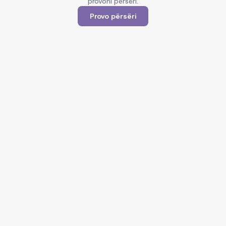
provoni përsëri.
Provo përsëri