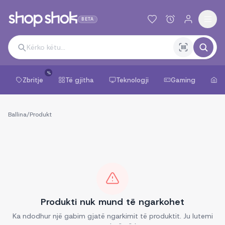
BETA
%
Zbritje
Të gjitha
Teknologji
Gaming
Sh
Ballina
/
Produkt
Produkti nuk mund të ngarkohet
Ka ndodhur një gabim gjatë ngarkimit të produktit. Ju lutemi