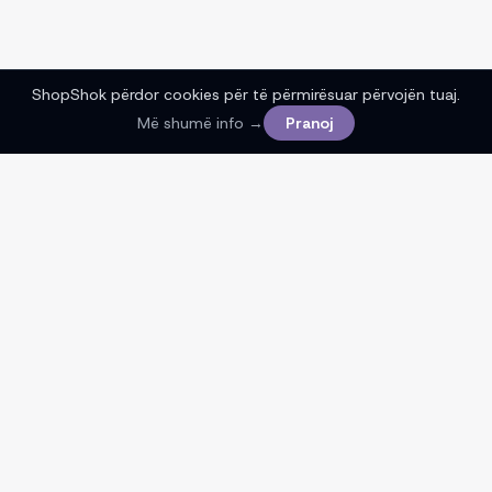
ShopShok përdor cookies për të përmirësuar përvojën tuaj.
Më shumë info →
Pranoj