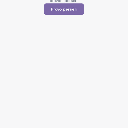
provoni përsëri.
Provo përsëri