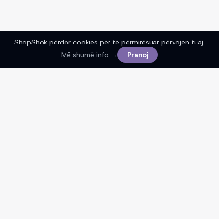
ShopShok përdor cookies për të përmirësuar përvojën tuaj.
Më shumë info →
Pranoj