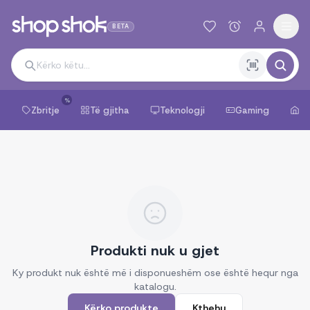
BETA
%
Zbritje
Të gjitha
Teknologji
Gaming
Sh
Produkti nuk u gjet
Ky produkt nuk është më i disponueshëm ose është hequr nga
katalogu.
Kërko produkte
Kthehu