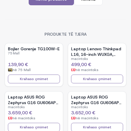
PRODUKTE TË TJERA
Bojler Gorenje TG100W-E
Laptop Lenovo Thinkpad
75 Mall
L16, 16-inch WUXGA,
macintoks
AMD Ryzen 5 Pro-7535U,
139,90 €
499,00 €
16GB Ram DDR5, 512GB
në
75 Mall
në
macintoks
SSD - Black
Krahaso çmimet
Krahaso çmimet
Laptop ASUS ROG
Laptop ASUS ROG
Zephyrus G16 GU606AP-
Zephyrus G16 GU606AP-
macintoks
macintoks
TB039W, 16-inch OLED,
TB041W, 16-inch OLED,
3.659,00 €
3.652,00 €
Intel Core Ultra 9 386H,
Intel Core Ultra 9 386H,
në
macintoks
në
macintoks
NVIDIA GeForce RTX
NVIDIA GeForce RTX
5070, 32GB RAM, 1TB
5070, 32GB RAM, 1TB
Krahaso çmimet
Krahaso çmimet
SSD, Windows 11 - White
SSD, Windows 11 - Black