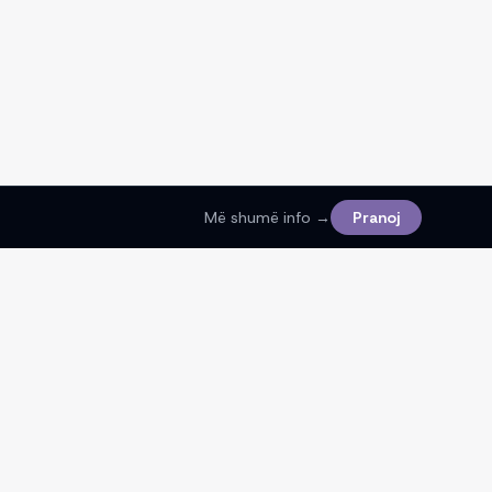
Më shumë info →
Pranoj
Ligjore