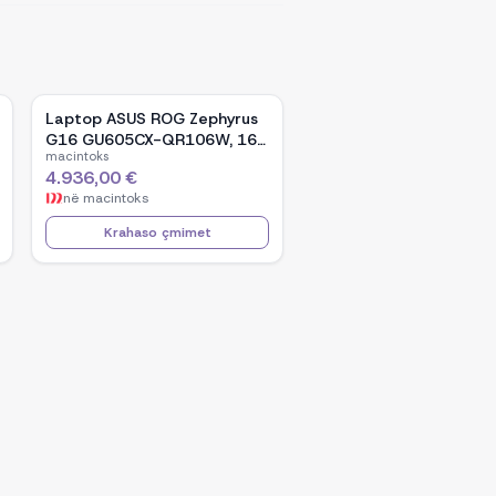
Laptop ASUS ROG Zephyrus
G16 GU605CX-QR106W, 16-
macintoks
inch WQXGA OLED, Intel Core
4.936,00 €
Ultra 9 285H, NVIDIA GeForce
në
macintoks
RTX 5090, 32GB RAM, 2TB
SSD, Windows 11 - Black
Krahaso çmimet