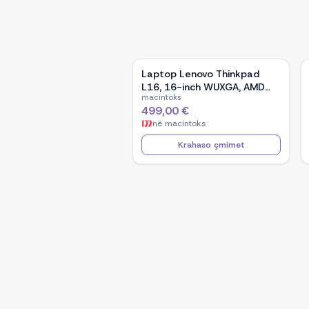
Laptop Lenovo Thinkpad
L16, 16-inch WUXGA, AMD
macintoks
Ryzen 5 Pro-7535U, 16GB
499,00 €
Ram DDR5, 512GB SSD -
në
macintoks
Black
Krahaso çmimet