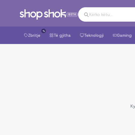
BETA
%
Zbritje
Të gjitha
Teknologji
Gaming
Ky