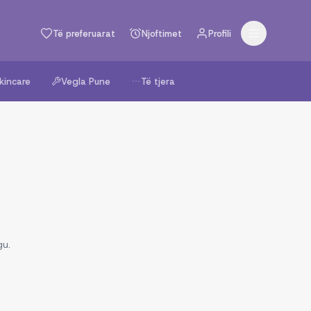
Të preferuarat
Njoftimet
Profili
kincare
Vegla Pune
Të tjera
gu.