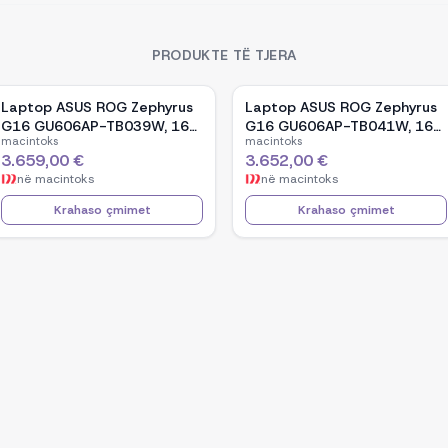
PRODUKTE TË TJERA
Laptop ASUS ROG Zephyrus
Laptop ASUS ROG Zephyrus
G16 GU606AP-TB039W, 16-
G16 GU606AP-TB041W, 16-
macintoks
macintoks
inch OLED, Intel Core Ultra 9
inch OLED, Intel Core Ultra 9
3.659,00 €
3.652,00 €
386H, NVIDIA GeForce RTX
386H, NVIDIA GeForce RTX
në
macintoks
në
macintoks
5070, 32GB RAM, 1TB SSD,
5070, 32GB RAM, 1TB SSD,
Windows 11 - White
Windows 11 - Black
Krahaso çmimet
Krahaso çmimet