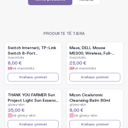
PRODUKTE TË TJERA
Switch Interneti, TP-Link
Maus, DELL Mouse
Switch 8-Port
MS300, Wireless, Full-
macintoks
macintoks
10/100Mbps
Size, Black
8,00 €
25,00 €
në
macintoks
në
macintoks
Krahaso çmimet
Krahaso çmimet
THANK YOU FARMER Sun
Mizon Cicaluronic
Project Light Sun Essence
Cleansing Balm 80ml
glowy-skin
glowy-skin
120ml
35,00 €
8,00 €
në
glowy-skin
në
glowy-skin
Krahaso çmimet
Krahaso çmimet