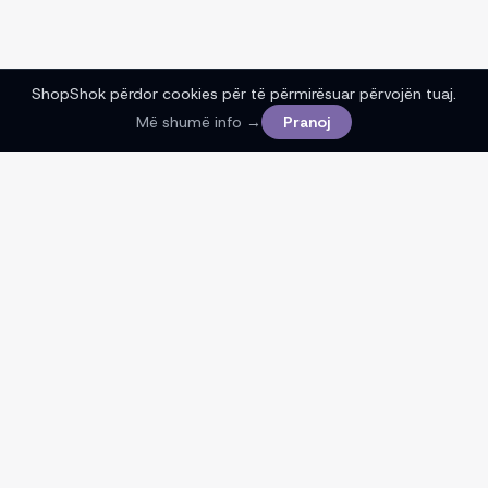
ShopShok përdor cookies për të përmirësuar përvojën tuaj.
Më shumë info →
Pranoj