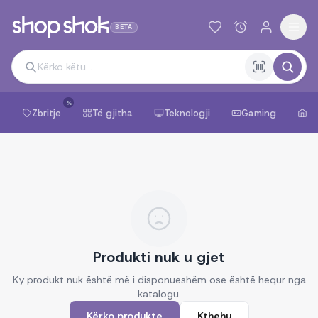
BETA
%
Zbritje
Të gjitha
Teknologji
Gaming
Sh
Produkti nuk u gjet
Ky produkt nuk është më i disponueshëm ose është hequr nga
katalogu.
Kërko produkte
Kthehu