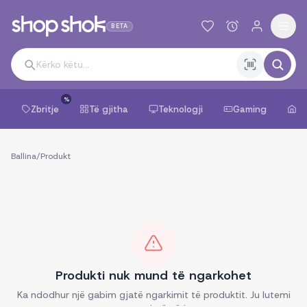
BETA
%
Zbritje
Të gjitha
Teknologji
Gaming
Sh
Ballina
/
Produkt
Produkti nuk mund të ngarkohet
Ka ndodhur një gabim gjatë ngarkimit të produktit. Ju lutemi