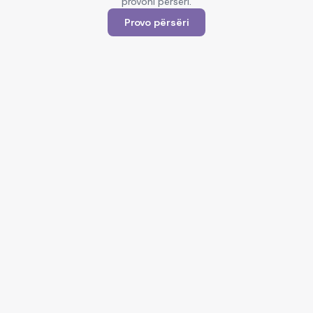
provoni përsëri.
Provo përsëri