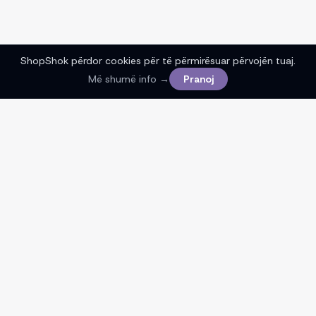
ShopShok përdor cookies për të përmirësuar përvojën tuaj.
Më shumë info →
Pranoj