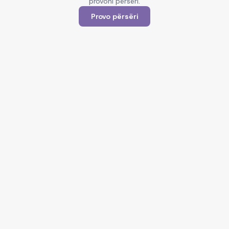
provoni përsëri.
Provo përsëri