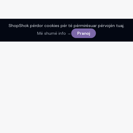
ShopShok përdor cookies për të përmirësuar përvojën tuaj.
Më shumë info →
Pranoj