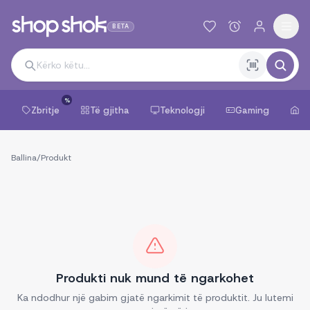
BETA
%
Zbritje
Të gjitha
Teknologji
Gaming
Sh
Ballina
/
Produkt
Produkti nuk mund të ngarkohet
Ka ndodhur një gabim gjatë ngarkimit të produktit. Ju lutemi