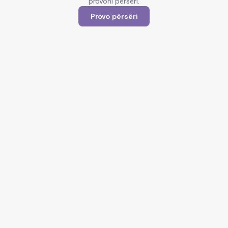
provoni përsëri.
Provo përsëri