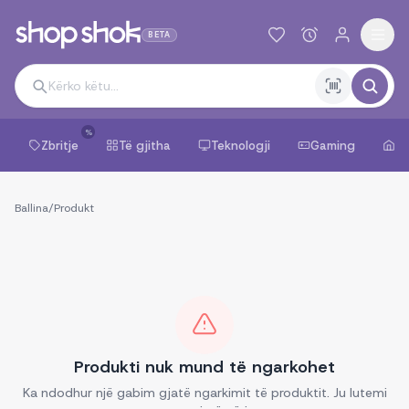
BETA
%
Zbritje
Të gjitha
Teknologji
Gaming
Sh
Ballina
/
Produkt
Produkti nuk mund të ngarkohet
Ka ndodhur një gabim gjatë ngarkimit të produktit. Ju lutemi