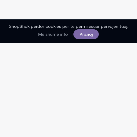
ShopShok përdor cookies për të përmirësuar përvojën tuaj.
Më shumë info →
Pranoj