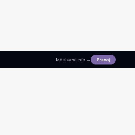
Më shumë info →
Pranoj
Ligjore