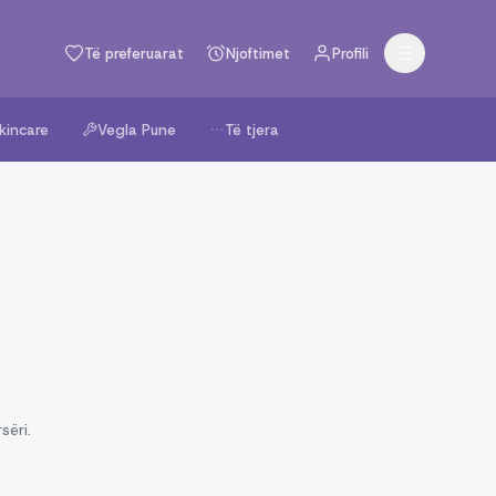
Të preferuarat
Njoftimet
Profili
kincare
Vegla Pune
Të tjera
sëri.