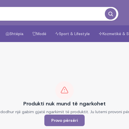
Shtëpia
Modë
Sport & Lifestyle
Kozmetikë & S
Produkti nuk mund të ngarkohet
dodhur një gabim gjatë ngarkimit të produktit. Ju lutemi provoni për
Provo përsëri