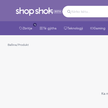
BETA
%
Zbritje
Të gjitha
Teknologji
Gaming
Ballina
/
Produkt
Ka n