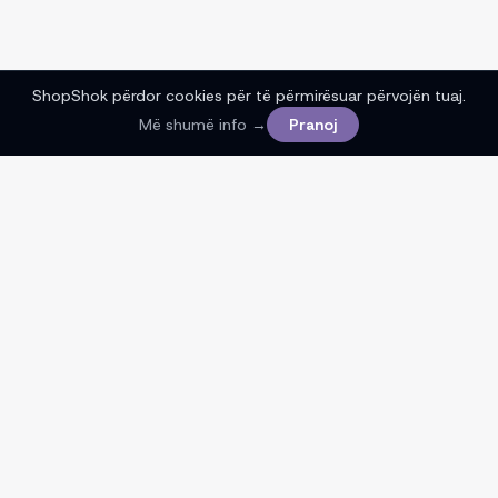
ShopShok përdor cookies për të përmirësuar përvojën tuaj.
Më shumë info →
Pranoj