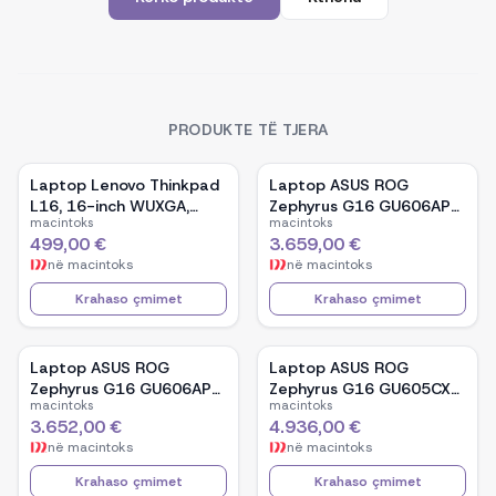
PRODUKTE TË TJERA
Laptop Lenovo Thinkpad
Laptop ASUS ROG
L16, 16-inch WUXGA,
Zephyrus G16 GU606AP-
macintoks
macintoks
AMD Ryzen 5 Pro-7535U,
TB039W, 16-inch OLED,
499,00 €
3.659,00 €
16GB Ram DDR5, 512GB
Intel Core Ultra 9 386H,
në
macintoks
në
macintoks
SSD - Black
NVIDIA GeForce RTX
5070, 32GB RAM, 1TB
Krahaso çmimet
Krahaso çmimet
SSD, Windows 11 - White
Laptop ASUS ROG
Laptop ASUS ROG
Zephyrus G16 GU606AP-
Zephyrus G16 GU605CX-
macintoks
macintoks
TB041W, 16-inch OLED,
QR106W, 16-inch WQXGA
3.652,00 €
4.936,00 €
Intel Core Ultra 9 386H,
OLED, Intel Core Ultra 9
në
macintoks
në
macintoks
NVIDIA GeForce RTX
285H, NVIDIA GeForce
5070, 32GB RAM, 1TB
RTX 5090, 32GB RAM,
Krahaso çmimet
Krahaso çmimet
SSD, Windows 11 - Black
2TB SSD, Windows 11 -