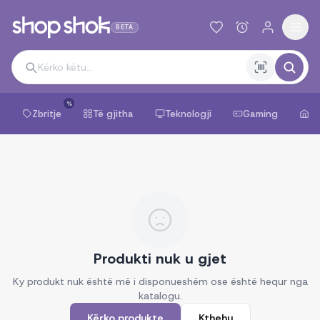
BETA
%
Zbritje
Të gjitha
Teknologji
Gaming
Sh
Produkti nuk u gjet
Ky produkt nuk është më i disponueshëm ose është hequr nga
katalogu.
Kërko produkte
Kthehu